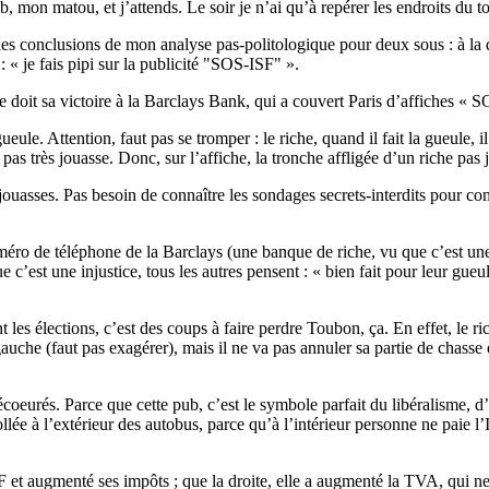
Bob, mon matou, et j’attends. Le soir je n’ai qu’à repérer les endroits du 
e, les conclusions de mon analyse pas-politologique pour deux sous : à la
: « je fais pipi sur la publicité "SOS-ISF" ».
e doit sa victoire à la Barclays Bank, qui a couvert Paris d’affiches « S
e. Attention, faut pas se tromper : le riche, quand il fait la gueule, il sa
 pas très jouasse. Donc, sur l’affiche, la tronche affligée d’un riche pas 
s jouasses. Pas besoin de connaître les sondages secrets-interdits pour com
éro de téléphone de la Barclays (une banque de riche, vu que c’est une 
c’est une injustice, tous les autres pensent : « bien fait pour leur gueule,
 élections, c’est des coups à faire perdre Toubon, ça. En effet, le riche, 
 gauche (faut pas exagérer), mais il ne va pas annuler sa partie de chasse
nt écoeurés. Parce que cette pub, c’est le symbole parfait du libéralisme, 
collée à l’extérieur des autobus, parce qu’à l’intérieur personne ne paie l’
ISF et augmenté ses impôts ; que la droite, elle a augmenté la TVA, qui n