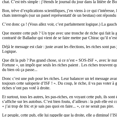
chat. C’est très simple : j’étends le journal du jour dans la litière de 
Bon, trève d’explications scientifiques, j’en viens à ce qui t’intéress
chats interrogés (sur un panel représentatif de un bestiau) ont répondu 
C’est donc ça ! (Vous allez voir, c’est parfaitement logique.) La gauch
Que montre cette pub ? Un type avec une tronche de riche qui fait la gueul
contrarié de Balladur qui vient de se faire mettre par Chirac qu’il n’est
Déjà le message est clair : juste avant les élections, les riches sont pa
Logique.
Que dit la pub ? Pas grand chose, si ce n’est « SOS-ISF », avec le num
Fortune », un impôt que seuls les riches paient . Les riches trouvent que 
du bien où ça passe...
Donc c’est une pub pour les riches. Leur balancer un tel message avant les
toujours cette saloperie d’ISF ! ». Du coup, le riche, il va pas voter à
riches n’ont pas voté à droite.
Et surtout, tous les autres, les pas-riches, en voyant cette pub, ils so
s’affiche sur les autobus. C’est bien foutu, d’ailleurs : la pub elle est 
« j’ai trop de fric et je sais pas quoi en faire... », ce ne serait pas pire.
Le peuple, cette pub, elle lui rappelle que la droite, elle a diminué l’