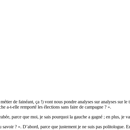
n métier de fainéant, ça !) vont nous pondre analyses sur analyses sur l
he a-t-elle remporté les élections sans faire de campagne ? ».
arabée, parce que moi, je sais pourquoi la gauche a gagné ; en plus, je vai
u savoir ? ». D’abord, parce que justement je ne suis pas politologue. Ensu