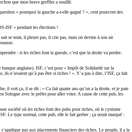
torchon que mon brave greffier a souillé.
 question « pourquoi la gauche a-t-elle gagné ? », cent pourcent des
OS-ISF » pendant les élections !
it se tenir, il pleure pas, il crie pas, mais on devine à son air
jouasse.
prendre : si les riches font la gueule, c’est que la droite va perdre.
banque anglaise). ISF, c’est pour « Impôt de Solidarité sur la
 ils n’avaient qu’à pas être si riches ! ». Y’a pas à dire, l’ISF, ça fait
il voit ça, il se dit : « Ca fait quatre ans qu’on a la droite, et je paie
 en Sologne avec le préfet pour aller voter. A cause de cette pub, les
d’une société où les riches font des pubs pour riches, où le cynisme
ISF. Le type normal, cette pub, elle le fait gerber ; ça serait marqué :
e s’applique pas aux placements financiers des riches. Le peuple, il a la